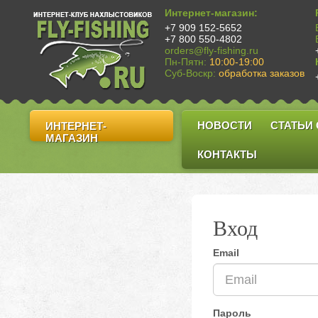
Интернет-магазин:
+7 909 152-5652
+7 800 550-4802
orders@fly-fishing.ru
Пн-Пятн:
10:00-19:00
Суб-Воскр:
обработка заказов
НОВОСТИ
СТАТЬИ
ИНТЕРНЕТ-
МАГАЗИН
КОНТАКТЫ
Вход
Email
Пароль