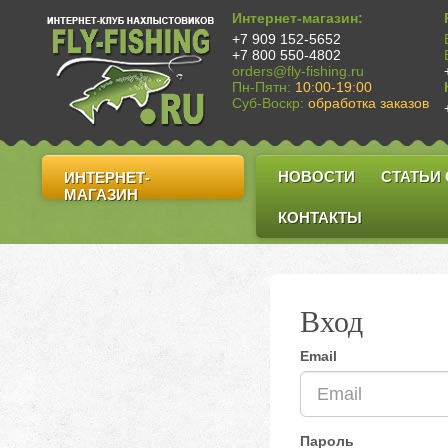
Интернет-магазин:
+7 909 152-5652
+7 800 550-4802
orders@fly-fishing.ru
Пн-Пятн:
10:00-19:00
Суб-Воскр:
обработка заказов
НОВОСТИ
СТАТЬИ
ИНТЕРНЕТ-
МАГАЗИН
КОНТАКТЫ
Вход
Email
Пароль