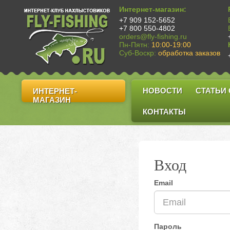
Интернет-магазин:
+7 909 152-5652
+7 800 550-4802
orders@fly-fishing.ru
Пн-Пятн:
10:00-19:00
Суб-Воскр:
обработка заказов
НОВОСТИ
СТАТЬИ
ИНТЕРНЕТ-
МАГАЗИН
КОНТАКТЫ
Вход
Email
Пароль