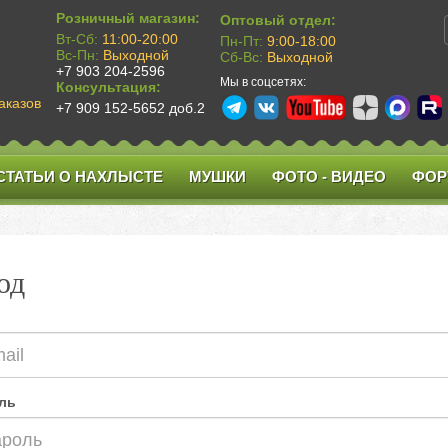
Розничный магазин:
Оптовый отдел:
Вт-Сб:
11:00-20:00
Пн-Пт:
9:00-18:00
Вс-Пн:
Выходной
Сб-Вс:
Выходной
+7 903 204-2596
Мы в соцсетях:
Консультация:
аказов
+7 909 152-5652 доб.2
СТАТЬИ О НАХЛЫСТЕ
МУШКИ
ФОТО - ВИДЕО
ФОР
од
ль