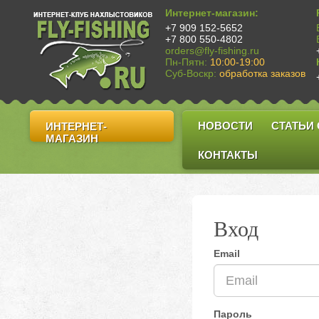
Интернет-магазин:
+7 909 152-5652
+7 800 550-4802
orders@fly-fishing.ru
Пн-Пятн:
10:00-19:00
Суб-Воскр:
обработка заказов
НОВОСТИ
СТАТЬИ
ИНТЕРНЕТ-
МАГАЗИН
КОНТАКТЫ
Вход
Email
Пароль