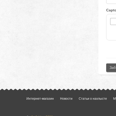
Capt
Заб
Интернет-магазин
Новости
Статьи о нахлысте
М