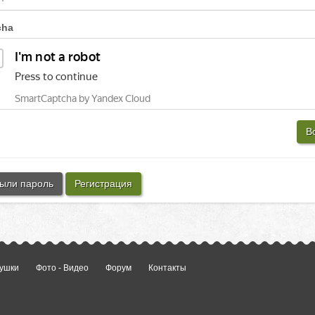
cha
В
ыли пароль
Регистрация
ушки
Фото - Видео
Форум
Контакты