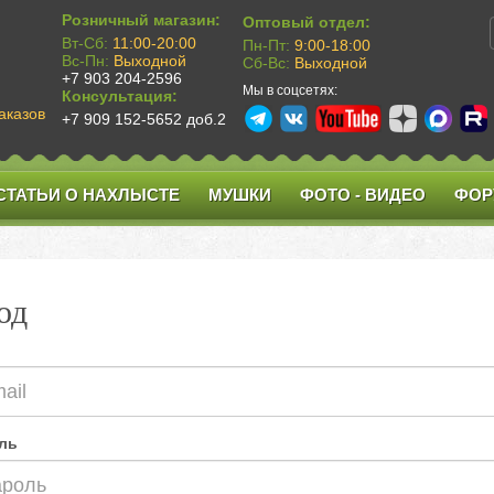
Розничный магазин:
Оптовый отдел:
Вт-Сб:
11:00-20:00
Пн-Пт:
9:00-18:00
Вс-Пн:
Выходной
Сб-Вс:
Выходной
+7 903 204-2596
Мы в соцсетях:
Консультация:
аказов
+7 909 152-5652 доб.2
СТАТЬИ О НАХЛЫСТЕ
МУШКИ
ФОТО - ВИДЕО
ФОР
од
ль