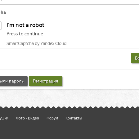
cha
В
ыли пароль
Регистрация
ушки
Фото - Видео
Форум
Контакты