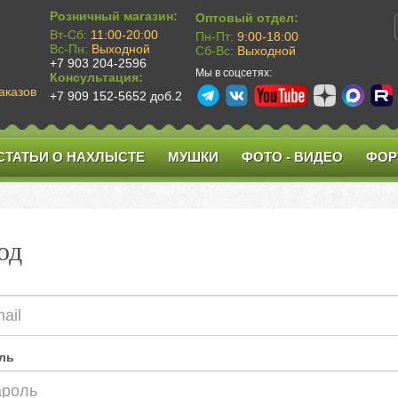
Розничный магазин:
Оптовый отдел:
Вт-Сб:
11:00-20:00
Пн-Пт:
9:00-18:00
Вс-Пн:
Выходной
Сб-Вс:
Выходной
+7 903 204-2596
Мы в соцсетях:
Консультация:
аказов
+7 909 152-5652 доб.2
СТАТЬИ О НАХЛЫСТЕ
МУШКИ
ФОТО - ВИДЕО
ФОР
од
ль