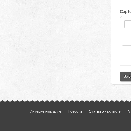
Capt
Заб
Интернет-магазин
Новости
Статьи о нахлысте
М