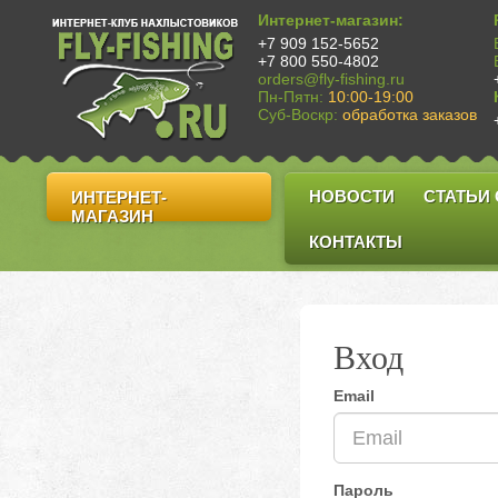
Интернет-магазин:
+7 909 152-5652
+7 800 550-4802
orders@fly-fishing.ru
Пн-Пятн:
10:00-19:00
Суб-Воскр:
обработка заказов
НОВОСТИ
СТАТЬИ
ИНТЕРНЕТ-
МАГАЗИН
КОНТАКТЫ
Вход
Email
Пароль