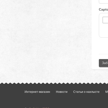
Capt
Заб
Интернет-магазин
Новости
Статьи о нахлысте
М