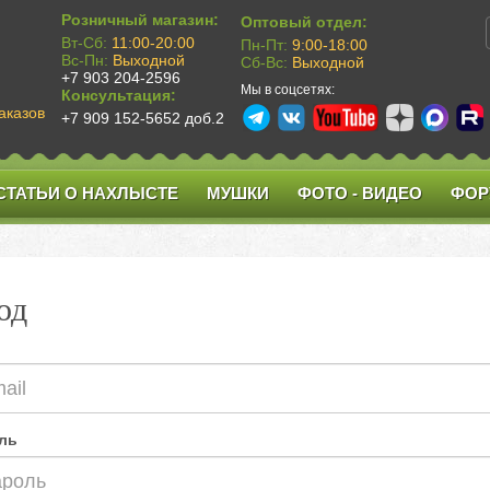
Розничный магазин:
Оптовый отдел:
Вт-Сб:
11:00-20:00
Пн-Пт:
9:00-18:00
Вс-Пн:
Выходной
Сб-Вс:
Выходной
+7 903 204-2596
Мы в соцсетях:
Консультация:
аказов
+7 909 152-5652 доб.2
СТАТЬИ О НАХЛЫСТЕ
МУШКИ
ФОТО - ВИДЕО
ФОР
од
ль