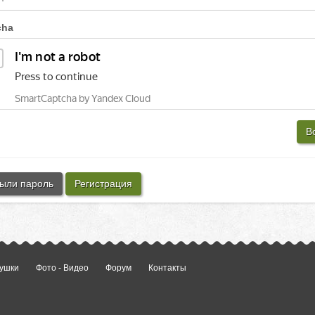
cha
В
ыли пароль
Регистрация
ушки
Фото - Видео
Форум
Контакты