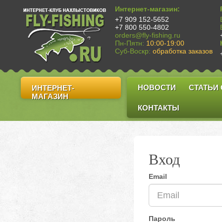
Интернет-магазин:
+7 909 152-5652
+7 800 550-4802
orders@fly-fishing.ru
Пн-Пятн:
10:00-19:00
Суб-Воскр:
обработка заказов
НОВОСТИ
СТАТЬИ
ИНТЕРНЕТ-
МАГАЗИН
КОНТАКТЫ
Вход
Email
Пароль