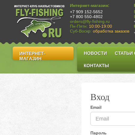
Интернет-магазин:
+7 909 152-5652
+7 800 550-4802
orders@fly-fishing.ru
Пн-Пятн:
10:00-19:00
Суб-Воскр:
обработка заказов
НОВОСТИ
СТАТЬИ
ИНТЕРНЕТ-
МАГАЗИН
КОНТАКТЫ
Вход
Email
Пароль