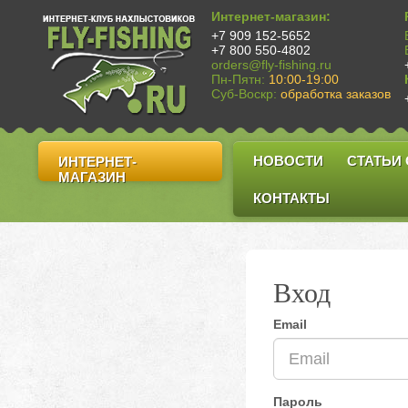
Интернет-магазин:
+7 909 152-5652
+7 800 550-4802
orders@fly-fishing.ru
Пн-Пятн:
10:00-19:00
Суб-Воскр:
обработка заказов
НОВОСТИ
СТАТЬИ
ИНТЕРНЕТ-
МАГАЗИН
КОНТАКТЫ
Вход
Email
Пароль