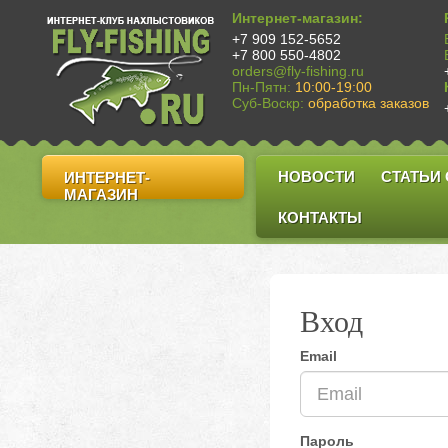
Интернет-магазин:
+7 909 152-5652
+7 800 550-4802
orders@fly-fishing.ru
Пн-Пятн:
10:00-19:00
Суб-Воскр:
обработка заказов
НОВОСТИ
СТАТЬИ
ИНТЕРНЕТ-
МАГАЗИН
КОНТАКТЫ
Вход
Email
Пароль