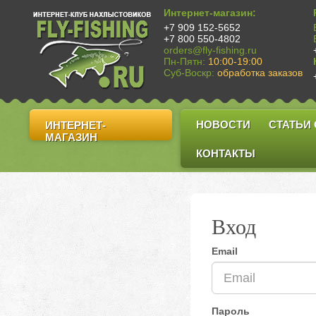
Интернет-магазин:
+7 909 152-5652
+7 800 550-4802
orders@fly-fishing.ru
Пн-Пятн:
10:00-19:00
Суб-Воскр:
обработка заказов
НОВОСТИ
СТАТЬИ
ИНТЕРНЕТ-
МАГАЗИН
КОНТАКТЫ
Вход
Email
Пароль