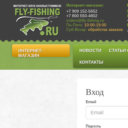
Интернет-магазин:
+7 909 152-5652
+7 800 550-4802
orders@fly-fishing.ru
Пн-Пятн:
10:00-19:00
Суб-Воскр:
обработка заказов
НОВОСТИ
СТАТЬИ
ИНТЕРНЕТ-
МАГАЗИН
КОНТАКТЫ
Вход
Email
Пароль