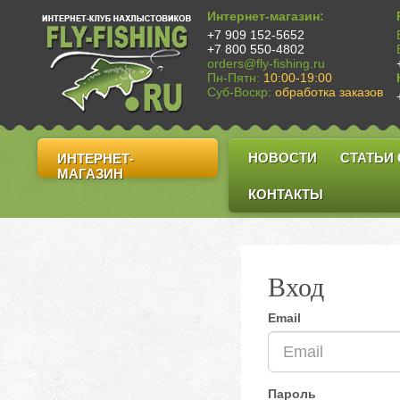
Интернет-магазин:
+7 909 152-5652
+7 800 550-4802
orders@fly-fishing.ru
Пн-Пятн:
10:00-19:00
Суб-Воскр:
обработка заказов
НОВОСТИ
СТАТЬИ
ИНТЕРНЕТ-
МАГАЗИН
КОНТАКТЫ
Вход
Email
Пароль