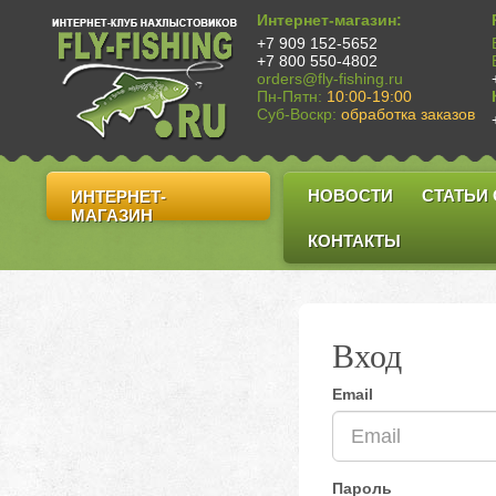
Интернет-магазин:
+7 909 152-5652
+7 800 550-4802
orders@fly-fishing.ru
Пн-Пятн:
10:00-19:00
Суб-Воскр:
обработка заказов
НОВОСТИ
СТАТЬИ
ИНТЕРНЕТ-
МАГАЗИН
КОНТАКТЫ
Вход
Email
Пароль