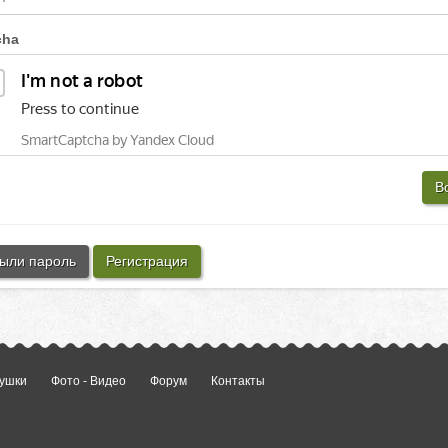
cha
В
ыли пароль
Регистрация
ушки
Фото - Видео
Форум
Контакты