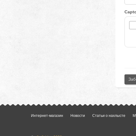
Capt
Заб
Интернет-магазин
Новости
Статьи о нахлысте
М