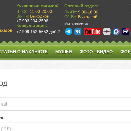
Розничный магазин:
Оптовый отдел:
Вт-Сб:
11:00-20:00
Пн-Пт:
9:00-18:00
Вс-Пн:
Выходной
Сб-Вс:
Выходной
+7 903 204-2596
Мы в соцсетях:
Консультация:
аказов
+7 909 152-5652 доб.2
СТАТЬИ О НАХЛЫСТЕ
МУШКИ
ФОТО - ВИДЕО
ФОР
од
ль