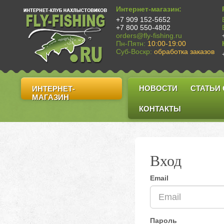
Интернет-магазин:
+7 909 152-5652
+7 800 550-4802
orders@fly-fishing.ru
Пн-Пятн:
10:00-19:00
Суб-Воскр:
обработка заказов
НОВОСТИ
СТАТЬИ
ИНТЕРНЕТ-
МАГАЗИН
КОНТАКТЫ
Вход
Email
Пароль