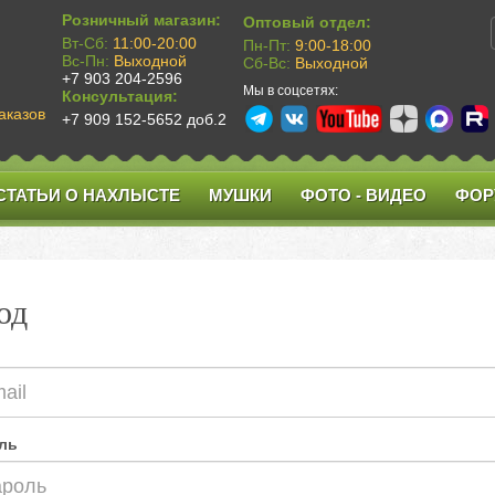
Розничный магазин:
Оптовый отдел:
Вт-Сб:
11:00-20:00
Пн-Пт:
9:00-18:00
Вс-Пн:
Выходной
Сб-Вс:
Выходной
+7 903 204-2596
Мы в соцсетях:
Консультация:
аказов
+7 909 152-5652 доб.2
СТАТЬИ О НАХЛЫСТЕ
МУШКИ
ФОТО - ВИДЕО
ФОР
од
ль