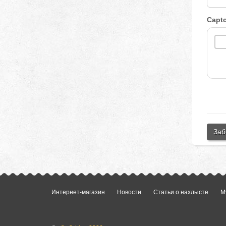
Capt
Заб
Интернет-магазин
Новости
Статьи о нахлысте
М