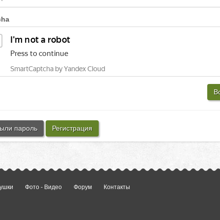
cha
В
ыли пароль
Регистрация
ушки
Фото - Видео
Форум
Контакты