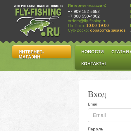
Интернет-магазин:
+7 909 152-5652
+7 800 550-4802
orders@fly-fishing.ru
Пн-Пятн:
10:00-19:00
Суб-Воскр:
обработка заказов
НОВОСТИ
СТАТЬИ
ИНТЕРНЕТ-
МАГАЗИН
КОНТАКТЫ
Вход
Email
Пароль