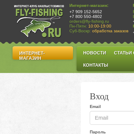
Интернет-магазин:
+7 909 152-5652
+7 800 550-4802
orders@fly-fishing.ru
Пн-Пятн:
10:00-19:00
Суб-Воскр:
обработка заказов
НОВОСТИ
СТАТЬИ
ИНТЕРНЕТ-
МАГАЗИН
КОНТАКТЫ
Вход
Email
Пароль