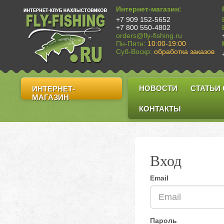
Интернет-магазин:
+7 909 152-5652
+7 800 550-4802
orders@fly-fishing.ru
Пн-Пятн:
10:00-19:00
Суб-Воскр:
обработка заказов
НОВОСТИ
СТАТЬИ
ИНТЕРНЕТ-
МАГАЗИН
КОНТАКТЫ
Вход
Email
Пароль