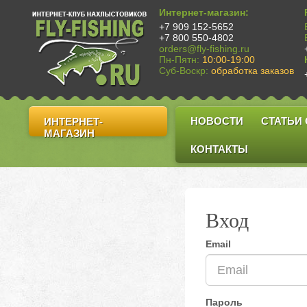
Интернет-магазин:
+7 909 152-5652
+7 800 550-4802
orders@fly-fishing.ru
Пн-Пятн:
10:00-19:00
Суб-Воскр:
обработка заказов
НОВОСТИ
СТАТЬИ
ИНТЕРНЕТ-
МАГАЗИН
КОНТАКТЫ
Вход
Email
Пароль