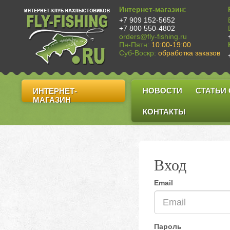
Интернет-магазин:
+7 909 152-5652
+7 800 550-4802
orders@fly-fishing.ru
Пн-Пятн:
10:00-19:00
Суб-Воскр:
обработка заказов
НОВОСТИ
СТАТЬИ
ИНТЕРНЕТ-
МАГАЗИН
КОНТАКТЫ
Вход
Email
Пароль