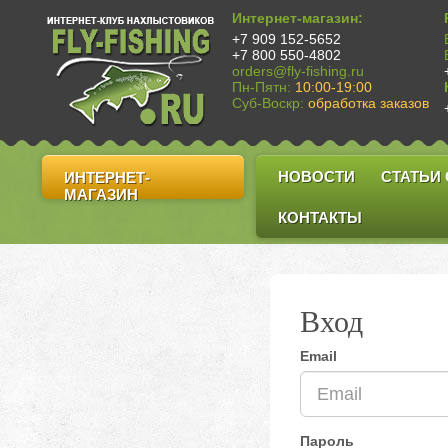
Интернет-магазин:
+7 909 152-5652
+7 800 550-4802
orders@fly-fishing.ru
Пн-Пятн:
10:00-19:00
Суб-Воскр:
обработка заказов
НОВОСТИ
СТАТЬИ
ИНТЕРНЕТ-
МАГАЗИН
КОНТАКТЫ
Вход
Email
Пароль