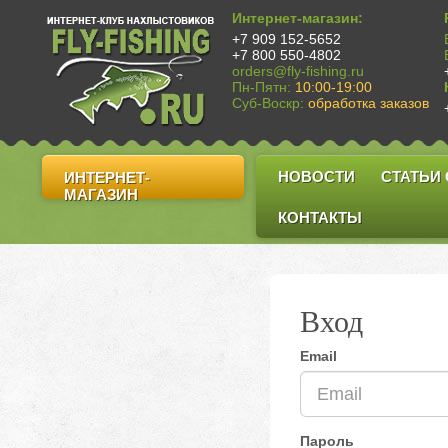
Интернет-магазин:
+7 909 152-5652
+7 800 550-4802
orders@fly-fishing.ru
Пн-Пятн:
10:00-19:00
Суб-Воскр:
обработка заказов
НОВОСТИ
СТАТЬИ
ИНТЕРНЕТ-
МАГАЗИН
КОНТАКТЫ
Вход
Email
Пароль