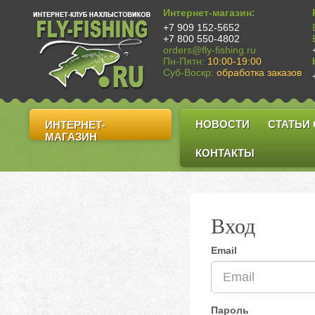
Интернет-магазин:
+7 909 152-5652
+7 800 550-4802
orders@fly-fishing.ru
Пн-Пятн:
10:00-19:00
Суб-Воскр:
обработка заказов
НОВОСТИ
СТАТЬИ
ИНТЕРНЕТ-
МАГАЗИН
КОНТАКТЫ
Вход
Email
Пароль