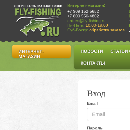
Интернет-магазин:
+7 909 152-5652
+7 800 550-4802
orders@fly-fishing.ru
Пн-Пятн:
10:00-19:00
Суб-Воскр:
обработка заказов
НОВОСТИ
СТАТЬИ
ИНТЕРНЕТ-
МАГАЗИН
КОНТАКТЫ
Вход
Email
Пароль