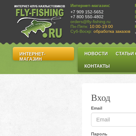
Интернет-магазин:
+7 909 152-5652
+7 800 550-4802
orders@fly-fishing.ru
Пн-Пятн:
10:00-19:00
Суб-Воскр:
обработка заказов
НОВОСТИ
СТАТЬИ
ИНТЕРНЕТ-
МАГАЗИН
КОНТАКТЫ
Вход
Email
Пароль