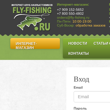
Интернет-магазин:
+7 909 152-5652
+7 800 550-4802
orders@fly-fishing.ru
Пн-Пятн:
10:00-19:00
Суб-Воскр:
обработка заказов
НОВОСТИ
СТАТЬИ
ИНТЕРНЕТ-
МАГАЗИН
КОНТАКТЫ
Вход
Email
Пароль