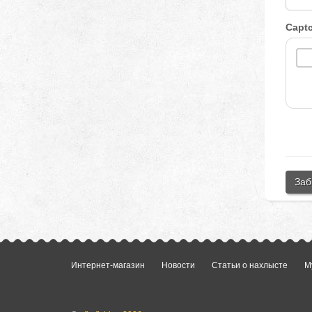
Capt
Заб
Интернет-магазин
Новости
Статьи о нахлысте
М