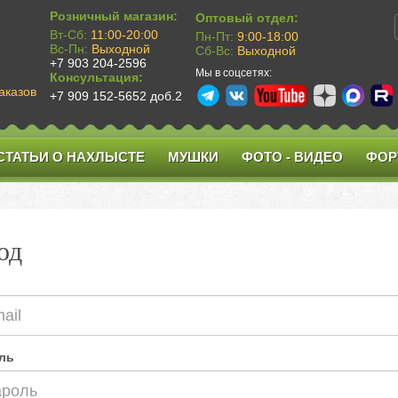
Розничный магазин:
Оптовый отдел:
Вт-Сб:
11:00-20:00
Пн-Пт:
9:00-18:00
Вс-Пн:
Выходной
Сб-Вс:
Выходной
+7 903 204-2596
Мы в соцсетях:
Консультация:
аказов
+7 909 152-5652 доб.2
СТАТЬИ О НАХЛЫСТЕ
МУШКИ
ФОТО - ВИДЕО
ФОР
од
ль