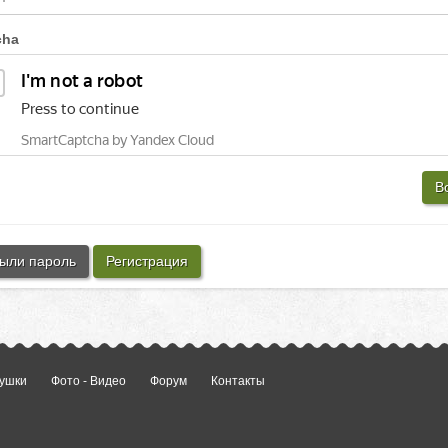
cha
В
ыли пароль
Регистрация
ушки
Фото - Видео
Форум
Контакты