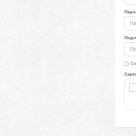
Паро
Подт
Со
Capt