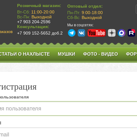
Розничный магазин:
Оптовый отдел:
Вт-Сб:
11:00-20:00
Пн-Пт:
9:00-18:00
Вс-Пн:
Выходной
Сб-Вс:
Выходной
+7 903 204-2596
Мы в соцсетях:
Консультация:
аказов
+7 909 152-5652 доб.2
СТАТЬИ О НАХЛЫСТЕ
МУШКИ
ФОТО - ВИДЕО
ФОР
гистрация
пользователя
l