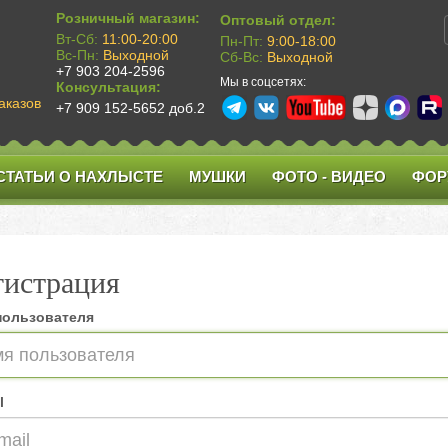
Розничный магазин:
Оптовый отдел:
Вт-Сб:
11:00-20:00
Пн-Пт:
9:00-18:00
Вс-Пн:
Выходной
Сб-Вс:
Выходной
+7 903 204-2596
Мы в соцсетях:
Консультация:
аказов
+7 909 152-5652 доб.2
СТАТЬИ О НАХЛЫСТЕ
МУШКИ
ФОТО - ВИДЕО
ФОР
гистрация
пользователя
l