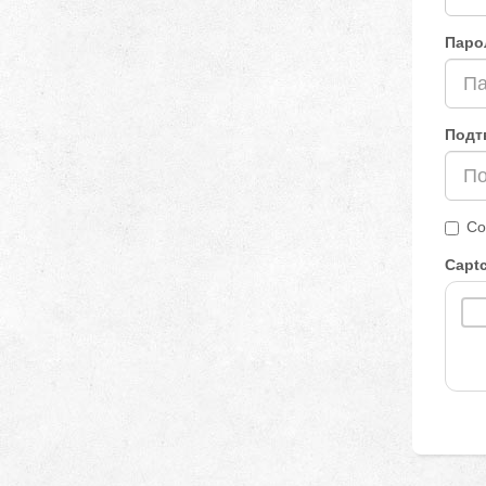
Паро
Подт
Со
Capt