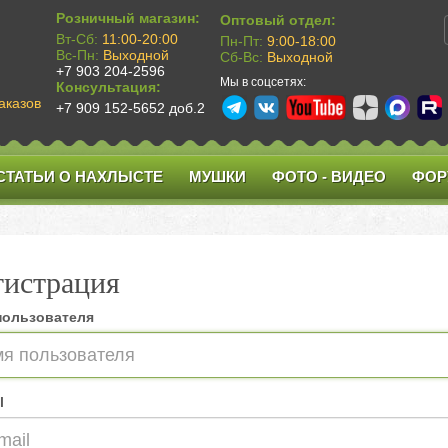
Розничный магазин:
Оптовый отдел:
Вт-Сб:
11:00-20:00
Пн-Пт:
9:00-18:00
Вс-Пн:
Выходной
Сб-Вс:
Выходной
+7 903 204-2596
Мы в соцсетях:
Консультация:
аказов
+7 909 152-5652 доб.2
СТАТЬИ О НАХЛЫСТЕ
МУШКИ
ФОТО - ВИДЕО
ФОР
гистрация
пользователя
l