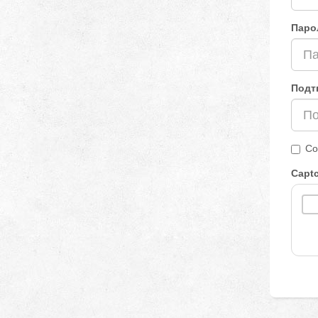
Паро
Подт
Со
Capt