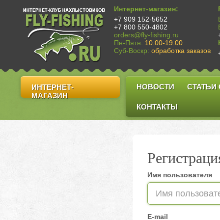
Интернет-магазин:
+7 909 152-5652
+7 800 550-4802
orders@fly-fishing.ru
Пн-Пятн:
10:00-19:00
Суб-Воскр:
обработка заказов
НОВОСТИ
СТАТЬИ
ИНТЕРНЕТ-
МАГАЗИН
КОНТАКТЫ
Регистраци
Имя пользователя
E-mail