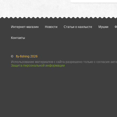
Интернет-магазин
Новости
Статьи о нахлысте
Мушки
Ф
Контакты
©
fly-fishing 2026
Использование материалов с сайта разрешено только с согласия авт
Защита персональной информации