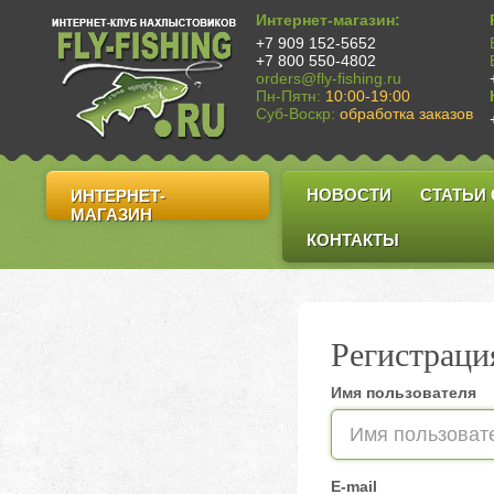
Интернет-магазин:
+7 909 152-5652
+7 800 550-4802
orders@fly-fishing.ru
Пн-Пятн:
10:00-19:00
Суб-Воскр:
обработка заказов
НОВОСТИ
СТАТЬИ
ИНТЕРНЕТ-
МАГАЗИН
КОНТАКТЫ
Регистраци
Имя пользователя
E-mail