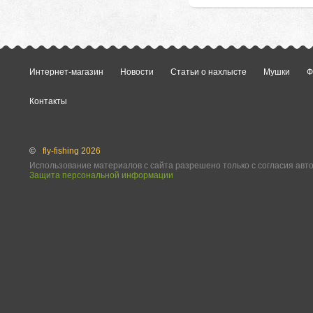
Интернет-магазин
Новости
Статьи о нахлысте
Мушки
Ф
Контакты
©
fly-fishing 2026
Использование материалов с сайта разрешено только с согласия авт
Защита персональной информации