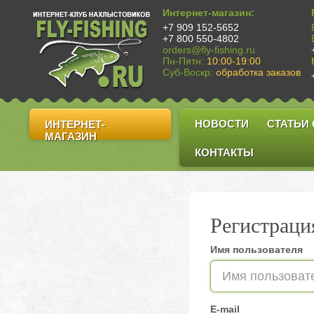
Интернет-магазин:
+7 909 152-5652
+7 800 550-4802
orders@fly-fishing.ru
Пн-Пятн:
10:00-19:00
Суб-Воскр:
обработка заказов
НОВОСТИ
СТАТЬИ
ИНТЕРНЕТ-
МАГАЗИН
КОНТАКТЫ
Регистраци
Имя пользователя
E-mail