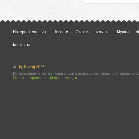
Интернет-магазин
Новости
Статьи о нахлысте
Мушки
Ф
Контакты
©
fly-fishing 2026
Использование материалов с сайта разрешено только с согласия авт
Защита персональной информации