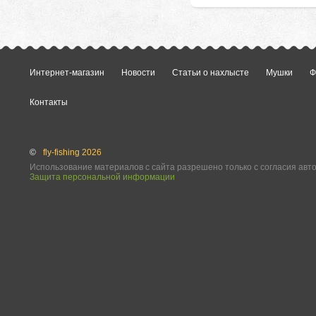
Интернет-магазин
Новости
Статьи о нахлысте
Мушки
Ф
Контакты
©
fly-fishing 2026
Использование материалов с сайта разрешено только с согласия авт
Защита персональной информации