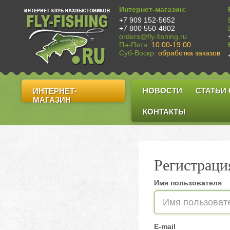
Интернет-магазин:
+7 909 152-5652
+7 800 550-4802
orders@fly-fishing.ru
Пн-Пятн:
10:00-19:00
Суб-Воскр:
обработка заказов
НОВОСТИ
СТАТЬИ
ИНТЕРНЕТ-
МАГАЗИН
КОНТАКТЫ
Регистраци
Имя пользователя
E-mail