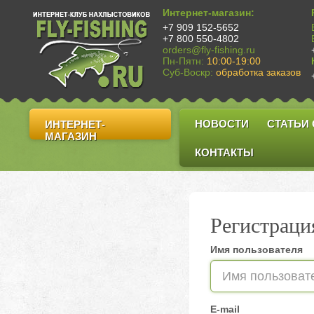
Интернет-магазин:
+7 909 152-5652
+7 800 550-4802
orders@fly-fishing.ru
Пн-Пятн:
10:00-19:00
Суб-Воскр:
обработка заказов
НОВОСТИ
СТАТЬИ
ИНТЕРНЕТ-
МАГАЗИН
КОНТАКТЫ
Регистраци
Имя пользователя
E-mail