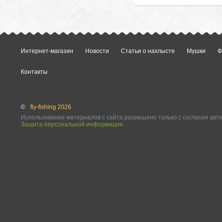
Интернет-магазин
Новости
Статьи о нахлысте
Мушки
Ф
Контакты
©
fly-fishing 2026
Использование материалов с сайта разрешено только с согласия авт
Защита персональной информации