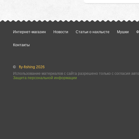
Интернет-магазин
Новости
Статьи о нахлысте
Мушки
Ф
Контакты
©
fly-fishing 2026
Использование материалов с сайта разрешено только с согласия авт
Защита персональной информации