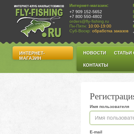
Интернет-магазин:
+7 909 152-5652
+7 800 550-4802
orders@fly-fishing.ru
Пн-Пятн:
10:00-19:00
Суб-Воскр:
обработка заказов
НОВОСТИ
СТАТЬИ
ИНТЕРНЕТ-
МАГАЗИН
КОНТАКТЫ
Регистраци
Имя пользователя
E-mail