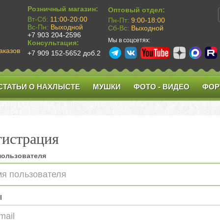
Розничный магазин:
Оптовый отдел:
Вт-Сб:
11:00-20:00
Пн-Пт:
9:00-18:00
Вс-Пн:
Выходной
Сб-Вс:
Выходной
+7 903 204-2596
Мы в соцсетях:
Консультация:
аказов
+7 909 152-5652 доб.2
СТАТЬИ О НАХЛЫСТЕ
МУШКИ
ФОТО - ВИДЕО
ФОР
гистрация
пользователя
l