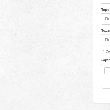
Паро
Подт
Со
Capt