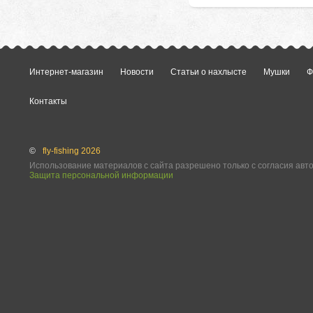
Интернет-магазин
Новости
Статьи о нахлысте
Мушки
Ф
Контакты
©
fly-fishing 2026
Использование материалов с сайта разрешено только с согласия авт
Защита персональной информации