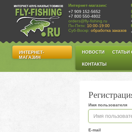
Интернет-магазин:
+7 909 152-5652
+7 800 550-4802
orders@fly-fishing.ru
Пн-Пятн:
10:00-19:00
Суб-Воскр:
обработка заказов
НОВОСТИ
СТАТЬИ
ИНТЕРНЕТ-
МАГАЗИН
КОНТАКТЫ
Регистраци
Имя пользователя
E-mail