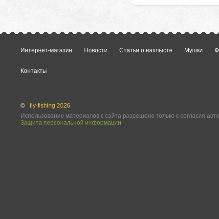
Интернет-магазин
Новости
Статьи о нахлысте
Мушки
Ф
Контакты
©
fly-fishing 2026
Использование материалов с сайта разрешено только с согласия авт
Защита персональной информации