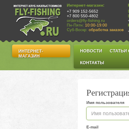
Интернет-магазин:
+7 909 152-5652
+7 800 550-4802
orders@fly-fishing.ru
Пн-Пятн:
10:00-19:00
Суб-Воскр:
обработка заказов
НОВОСТИ
СТАТЬИ
ИНТЕРНЕТ-
МАГАЗИН
КОНТАКТЫ
Регистраци
Имя пользователя
E-mail