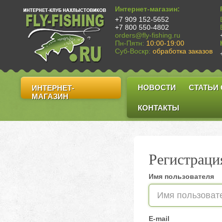
Интернет-магазин:
+7 909 152-5652
+7 800 550-4802
orders@fly-fishing.ru
Пн-Пятн:
10:00-19:00
Суб-Воскр:
обработка заказов
НОВОСТИ
СТАТЬИ
ИНТЕРНЕТ-
МАГАЗИН
КОНТАКТЫ
Регистраци
Имя пользователя
E-mail