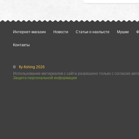
Интернет-магазин
Новости
Статьи о нахлысте
Мушки
Ф
Контакты
©
fly-fishing 2026
Использование материалов с сайта разрешено только с согласия авт
Защита персональной информации