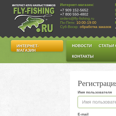
Интернет-магазин:
+7 909 152-5652
+7 800 550-4802
orders@fly-fishing.ru
Пн-Пятн:
10:00-19:00
Суб-Воскр:
обработка заказов
НОВОСТИ
СТАТЬИ
ИНТЕРНЕТ-
МАГАЗИН
КОНТАКТЫ
Регистраци
Имя пользователя
E-mail