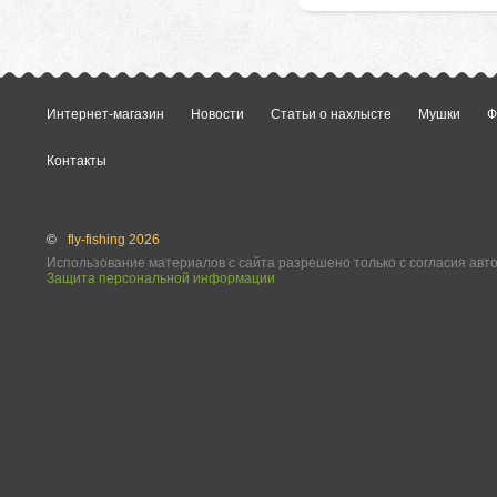
Интернет-магазин
Новости
Статьи о нахлысте
Мушки
Ф
Контакты
©
fly-fishing 2026
Использование материалов с сайта разрешено только с согласия авт
Защита персональной информации