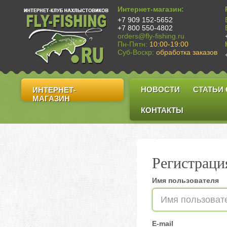
Интернет-магазин:
+7 909 152-5652
+7 800 550-4802
orders@fly-fishing.ru
Пн-Пятн:
10:00-19:00
Суб-Воскр:
обработка заказов
НОВОСТИ
СТАТЬИ
ИНТЕРНЕТ-
МАГАЗИН
КОНТАКТЫ
Регистраци
Имя пользователя
E-mail