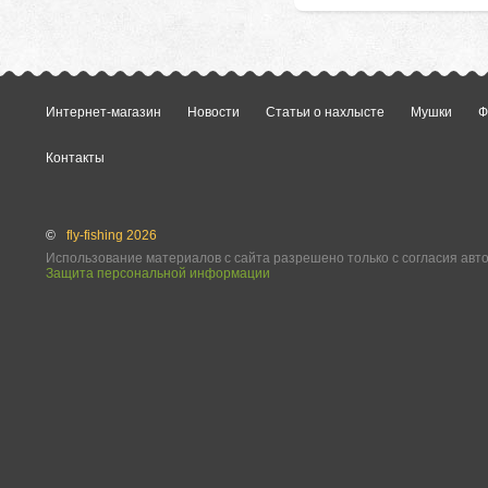
Интернет-магазин
Новости
Статьи о нахлысте
Мушки
Ф
Контакты
©
fly-fishing 2026
Использование материалов с сайта разрешено только с согласия авт
Защита персональной информации