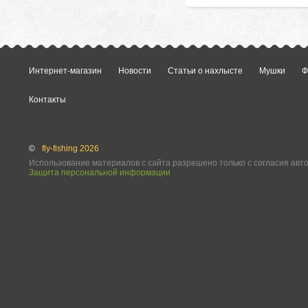
Интернет-магазин
Новости
Статьи о нахлысте
Мушки
Ф
Контакты
©
fly-fishing 2026
Использование материалов с сайта разрешено только с согласия авт
Защита персональной информации