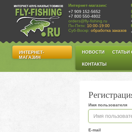
Интернет-магазин:
+7 909 152-5652
+7 800 550-4802
orders@fly-fishing.ru
Пн-Пятн:
10:00-19:00
Суб-Воскр:
обработка заказов
НОВОСТИ
СТАТЬИ
ИНТЕРНЕТ-
МАГАЗИН
КОНТАКТЫ
Регистраци
Имя пользователя
E-mail