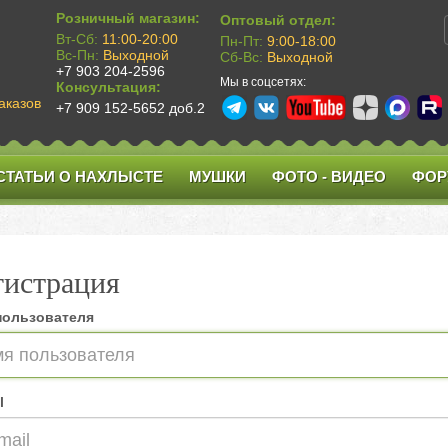
Розничный магазин:
Оптовый отдел:
Вт-Сб:
11:00-20:00
Пн-Пт:
9:00-18:00
Вс-Пн:
Выходной
Сб-Вс:
Выходной
+7 903 204-2596
Мы в соцсетях:
Консультация:
аказов
+7 909 152-5652 доб.2
СТАТЬИ О НАХЛЫСТЕ
МУШКИ
ФОТО - ВИДЕО
ФОР
гистрация
пользователя
l