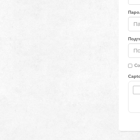
Паро
Подт
Со
Capt