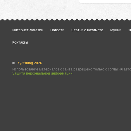
Интернет-магазин
Новости
Статьи о нахлысте
Мушки
Ф
Контакты
©
fly-fishing 2026
Использование материалов с сайта разрешено только с согласия авт
Защита персональной информации