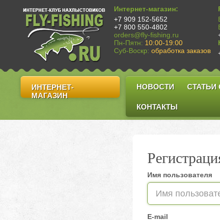
Интернет-магазин:
+7 909 152-5652
+7 800 550-4802
orders@fly-fishing.ru
Пн-Пятн:
10:00-19:00
Суб-Воскр:
обработка заказов
НОВОСТИ
СТАТЬИ
ИНТЕРНЕТ-
МАГАЗИН
КОНТАКТЫ
Регистраци
Имя пользователя
E-mail